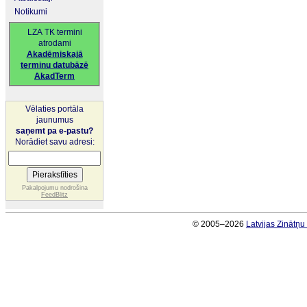
Notikumi
LZA TK termini
atrodami
Akadēmiskajā
terminu datubāzē
AkadTerm
Vēlaties portāla
jaunumus
saņemt pa e-pastu?
Norādiet savu adresi:
Pakalpojumu nodrošina
FeedBlitz
© 2005–2026
Latvijas Zinātņ