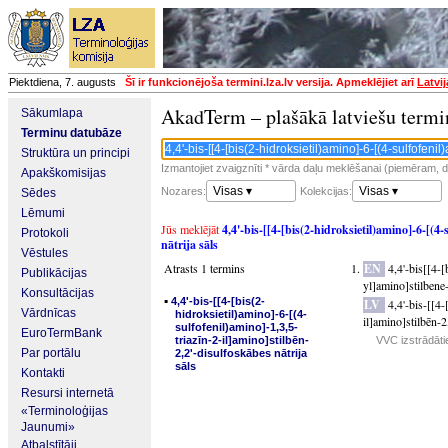
Piektdiena, 7. augusts
Šī ir funkcionējoša termini.lza.lv versija. Apmeklējiet arī
Latvi
AkadTerm – plašākā latviešu termi
Sākumlapa
Terminu datubāze
Struktūra un principi
Izmantojiet zvaigznīti * vārda daļu meklēšanai (piemēram, da
Apakškomisijas
Visas ▾
Visas ▾
Nozares:
Kolekcijas:
Sēdes
Lēmumi
Jūs meklējāt
4,4'-bis-[[4-[bis(2-hidroksietil)amino]-6-[(4-
Protokoli
nātrija sāls
Vēstules
Atrasts 1 termins
EN
4,4'-bis[[4-
Publikācijas
yl]amino]stilbene-
Konsultācijas
▪
4,4'-bis-[[4-[bis(2-
LV
4,4'-bis-[[4-
Vārdnīcas
hidroksietil)amino]-6-[(4-
il]amino]stilbēn-2
sulfofenil)amino]-1,3,5-
EuroTermBank
triazīn-2-il]amino]stilbēn-
VVC izstrādāti
Par portālu
2,2'-disulfoskābes nātrija
sāls
Kontakti
Resursi internetā
«Terminoloģijas
Jaunumi»
Atbalstītāji