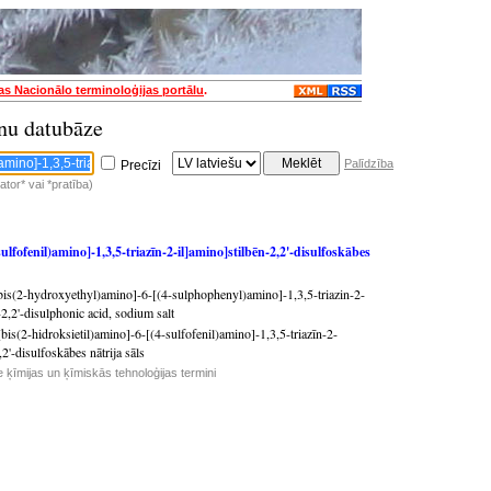
jas Nacionālo terminoloģijas portālu
.
nu datubāze
Palīdzība
Precīzi
tor* vai *pratība)
sulfofenil)amino]-1,3,5-triazīn-2-il]amino]stilbēn-2,2'-disulfoskābes
[bis(2-hydroxyethyl)amino]-6-[(4-sulphophenyl)amino]-1,3,5-triazin-2-
2,2'-disulphonic acid, sodium salt
[bis(2-hidroksietil)amino]-6-[(4-sulfofenil)amino]-1,3,5-triazīn-2-
,2'-disulfoskābes nātrija sāls
e ķīmijas un ķīmiskās tehnoloģijas termini