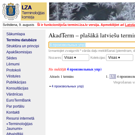
Svētdiena, 9. augusts
Šī ir funkcionējoša termini.lza.lv versija. Apmeklējiet arī
Latvij
AkadTerm – plašākā latviešu termi
Sākumlapa
Terminu datubāze
Struktūra un principi
Izmantojiet zvaigznīti * vārda daļu meklēšanai (piemēram, da
Apakškomisijas
Visas ▾
Visas ▾
Nozares:
Kolekcijas:
Sēdes
Lēmumi
Jūs meklējāt
4 произвольных упр)
Protokoli
Atrasts 1 termins
LV
4 произвол
Vēstules
Publikācijas
Vingrošanas v
▪
4 произвольных упр)
Konsultācijas
Vārdnīcas
EuroTermBank
Par portālu
Kontakti
Resursi internetā
«Terminoloģijas
Jaunumi»
Atbalstītāji