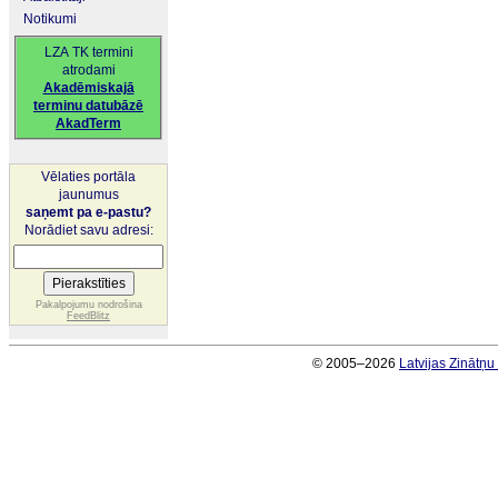
Notikumi
LZA TK termini
atrodami
Akadēmiskajā
terminu datubāzē
AkadTerm
Vēlaties portāla
jaunumus
saņemt pa e-pastu?
Norādiet savu adresi:
Pakalpojumu nodrošina
FeedBlitz
© 2005–2026
Latvijas Zinātņ