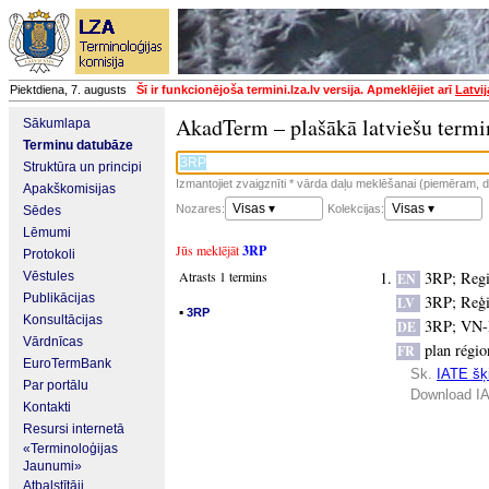
Piektdiena, 7. augusts
Šī ir funkcionējoša termini.lza.lv versija. Apmeklējiet arī
Latvi
AkadTerm – plašākā latviešu termi
Sākumlapa
Terminu datubāze
Struktūra un principi
Izmantojiet zvaigznīti * vārda daļu meklēšanai (piemēram, da
Apakškomisijas
Visas ▾
Visas ▾
Nozares:
Kolekcijas:
Sēdes
Lēmumi
Jūs meklējāt
3RP
Protokoli
Atrasts 1 termins
3RP
;
Regi
Vēstules
EN
Publikācijas
3RP
;
Reģi
LV
▪
3RP
Konsultācijas
3RP
;
VN-H
DE
Vārdnīcas
plan régio
FR
EuroTermBank
Sk.
IATE šķi
Par portālu
Download IA
Kontakti
Resursi internetā
«Terminoloģijas
Jaunumi»
Atbalstītāji