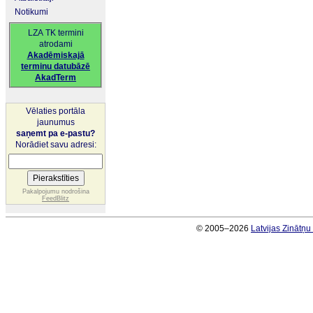
Notikumi
LZA TK termini
atrodami
Akadēmiskajā
terminu datubāzē
AkadTerm
Vēlaties portāla
jaunumus
saņemt pa e-pastu?
Norādiet savu adresi:
Pakalpojumu nodrošina
FeedBlitz
© 2005–2026
Latvijas Zinātņ