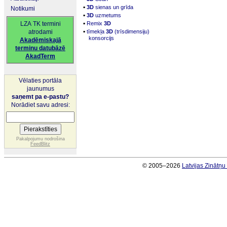
▪
3D
sienas un grīda
Notikumi
▪
3D
uzmetums
▪
LZA TK termini
Remix
3D
▪
atrodami
tīmekļa
3D
(trīsdimensiju)
konsorcijs
Akadēmiskajā
terminu datubāzē
AkadTerm
Vēlaties portāla
jaunumus
saņemt pa e-pastu?
Norādiet savu adresi:
Pakalpojumu nodrošina
FeedBlitz
© 2005–2026
Latvijas Zinātņ