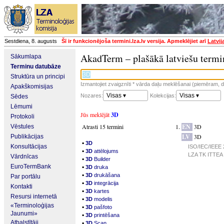
Sestdiena, 8. augusts
Šī ir funkcionējoša termini.lza.lv versija. Apmeklējiet arī
Latvij
AkadTerm – plašākā latviešu termi
Sākumlapa
Terminu datubāze
Struktūra un principi
Izmantojiet zvaigznīti * vārda daļu meklēšanai (piemēram, da
Apakškomisijas
Visas ▾
Visas ▾
Nozares:
Kolekcijas:
Sēdes
Lēmumi
Jūs meklējāt
3D
Protokoli
Atrasti 15 termini
EN
3D
Vēstules
LV
3D
Publikācijas
▪
3D
Konsultācijas
ISO/IEC/IEEE 2
▪
3D
attēlojums
LZA TK ITTEA p
Vārdnīcas
▪
3D
Builder
▪
EuroTermBank
3D
druka
▪
3D
drukāšana
Par portālu
▪
3D
integrācija
Kontakti
▪
3D
kartes
Resursi internetā
▪
3D
modelis
«Terminoloģijas
▪
3D
pašfoto
Jaunumi»
▪
3D
printēšana
▪
Atbalstītāji
3D
Scan