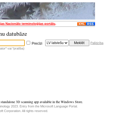
ijas Nacionālo terminoloģijas portālu
.
nu datubāze
Palīdzība
Precīzi
tor* vai *pratība)
 standalone 3D scanning app available in the Windows Store.​​
inology 2023. Entry from the Microsoft Language Portal.
t Corporation. All rights reserved.