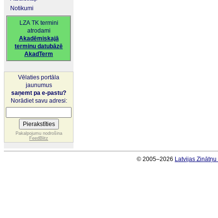
Notikumi
LZA TK termini
atrodami
Akadēmiskajā
terminu datubāzē
AkadTerm
Vēlaties portāla
jaunumus
saņemt pa e-pastu?
Norādiet savu adresi:
Pakalpojumu nodrošina
FeedBlitz
© 2005–2026
Latvijas Zinātņ