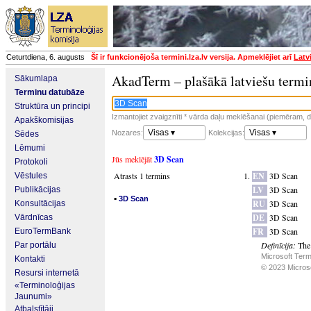
Ceturtdiena, 6. augusts
Šī ir funkcionējoša termini.lza.lv versija. Apmeklējiet arī
Latv
AkadTerm – plašākā latviešu termi
Sākumlapa
Terminu datubāze
Struktūra un principi
Izmantojiet zvaigznīti * vārda daļu meklēšanai (piemēram, da
Apakškomisijas
Visas ▾
Visas ▾
Nozares:
Kolekcijas:
Sēdes
Lēmumi
Jūs meklējāt
3D Scan
Protokoli
Atrasts 1 termins
EN
3D Scan
Vēstules
LV
3D Scan
Publikācijas
▪
3D Scan
RU
3D Scan
Konsultācijas
DE
3D Scan
Vārdnīcas
FR
3D Scan
EuroTermBank
Definīcija:
The
Par portālu
Microsoft Term
Kontakti
© 2023 Microsof
Resursi internetā
«Terminoloģijas
Jaunumi»
Atbalstītāji