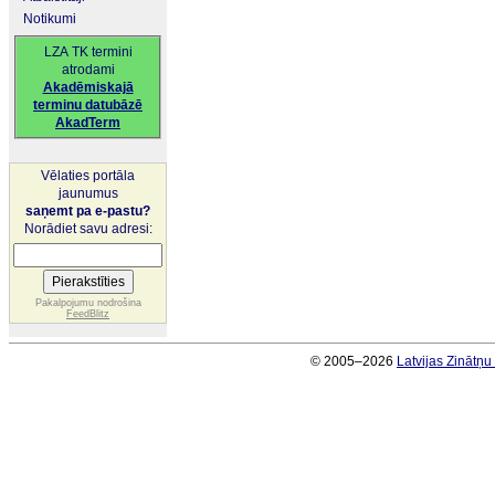
Notikumi
LZA TK termini
atrodami
Akadēmiskajā
terminu datubāzē
AkadTerm
Vēlaties portāla
jaunumus
saņemt pa e-pastu?
Norādiet savu adresi:
Pakalpojumu nodrošina
FeedBlitz
© 2005–2026
Latvijas Zinātņ