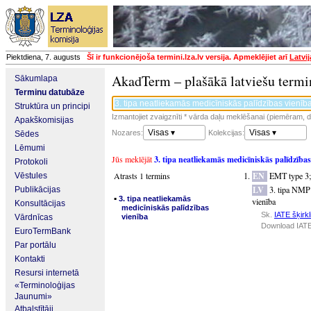
Piektdiena, 7. augusts
Šī ir funkcionējoša termini.lza.lv versija. Apmeklējiet arī
Latvi
AkadTerm – plašākā latviešu termi
Sākumlapa
Terminu datubāze
Struktūra un principi
Izmantojiet zvaigznīti * vārda daļu meklēšanai (piemēram, da
Apakškomisijas
Visas ▾
Visas ▾
Nozares:
Kolekcijas:
Sēdes
Lēmumi
Jūs meklējāt
3. tipa neatliekamās medicīniskās palīdzības
Protokoli
Atrasts 1 termins
EN
EMT type 3
Vēstules
LV
3. tipa NMP
Publikācijas
▪
3. tipa neatliekamās
vienība
Konsultācijas
medicīniskās palīdzības
Sk.
IATE šķirkl
Vārdnīcas
vienība
Download IATE
EuroTermBank
Par portālu
Kontakti
Resursi internetā
«Terminoloģijas
Jaunumi»
Atbalstītāji