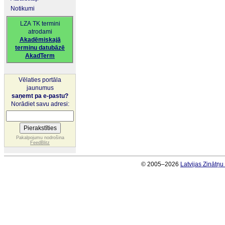
Notikumi
LZA TK termini
atrodami
Akadēmiskajā
terminu datubāzē
AkadTerm
Vēlaties portāla
jaunumus
saņemt pa e-pastu?
Norādiet savu adresi:
Pakalpojumu nodrošina
FeedBlitz
© 2005–2026
Latvijas Zinātņ