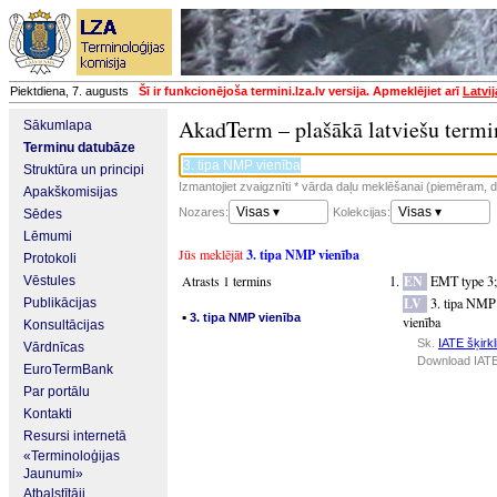
Piektdiena, 7. augusts
Šī ir funkcionējoša termini.lza.lv versija. Apmeklējiet arī
Latvi
AkadTerm – plašākā latviešu termi
Sākumlapa
Terminu datubāze
Struktūra un principi
Izmantojiet zvaigznīti * vārda daļu meklēšanai (piemēram, da
Apakškomisijas
Visas ▾
Visas ▾
Nozares:
Kolekcijas:
Sēdes
Lēmumi
Jūs meklējāt
3. tipa NMP vienība
Protokoli
Atrasts 1 termins
EN
EMT type 3
Vēstules
LV
3. tipa NMP
Publikācijas
▪
3. tipa NMP vienība
vienība
Konsultācijas
Sk.
IATE šķirkl
Vārdnīcas
Download IATE
EuroTermBank
Par portālu
Kontakti
Resursi internetā
«Terminoloģijas
Jaunumi»
Atbalstītāji