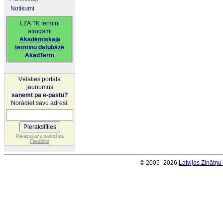
Notikumi
LZA TK termini
atrodami
Akadēmiskajā
terminu datubāzē
AkadTerm
Vēlaties portāla
jaunumus
saņemt pa e-pastu?
Norādiet savu adresi:
Pakalpojumu nodrošina
FeedBlitz
© 2005–2026
Latvijas Zinātņ