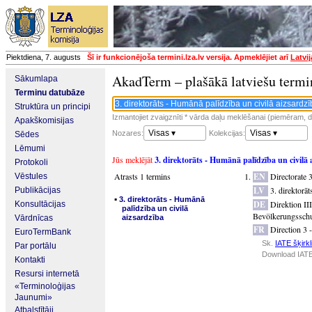
Piektdiena, 7. augusts
Šī ir funkcionējoša termini.lza.lv versija. Apmeklējiet arī
Latvi
AkadTerm – plašākā latviešu termi
Sākumlapa
Terminu datubāze
Struktūra un principi
Izmantojiet zvaigznīti * vārda daļu meklēšanai (piemēram, da
Apakškomisijas
Visas ▾
Visas ▾
Nozares:
Kolekcijas:
Sēdes
Lēmumi
Jūs meklējāt
3. direktorāts - Humānā palīdzība un civilā 
Protokoli
Atrasts 1 termins
EN
Directorate 
Vēstules
LV
3. direktorā
Publikācijas
▪
3. direktorāts - Humānā
DE
Direktion III
Konsultācijas
palīdzība un civilā
Bevölkerungssch
Vārdnīcas
aizsardzība
FR
Direction 3 -
EuroTermBank
Sk.
IATE šķirkl
Par portālu
Download IATE
Kontakti
Resursi internetā
«Terminoloģijas
Jaunumi»
Atbalstītāji