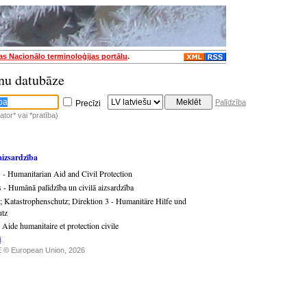
jas Nacionālo terminoloģijas portālu
.
nu datubāze
Palīdzība
Precīzi
tor* vai *pratība)
aizsardzība
3 - Humanitarian Aid and Civil Protection
ts - Humānā palīdzība un civilā aizsardzība
;
Katastrophenschutz
;
Direktion 3 - Humanitäre Hilfe und
utz
 Aide humanitaire et protection civile
i
.
 © European Union, 2026