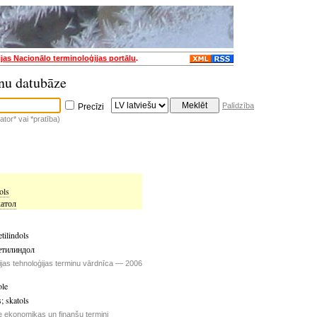
ijas Nacionālo terminoloģijas portālu
.
nu datubāze
Palīdzība
Precīzi
tor* vai *pratība)
ols
катол
tilindols
етилиндол
ijas tehnoloģijas terminu vārdnīca — 2006
ole
s
;
skatols
e ekonomikas un finanšu termini