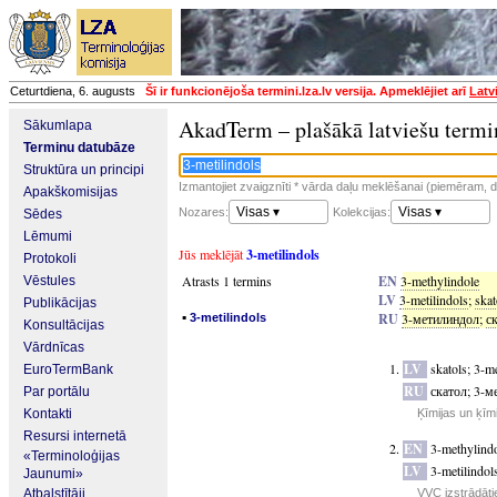
Ceturtdiena, 6. augusts
Šī ir funkcionējoša termini.lza.lv versija. Apmeklējiet arī
Latv
AkadTerm – plašākā latviešu termi
Sākumlapa
Terminu datubāze
Struktūra un principi
Izmantojiet zvaigznīti * vārda daļu meklēšanai (piemēram, da
Apakškomisijas
Visas ▾
Visas ▾
Nozares:
Kolekcijas:
Sēdes
Lēmumi
Jūs meklējāt
3-metilindols
Protokoli
Atrasts 1 termins
EN
3-methylindole
Vēstules
LV
3-metilindols
;
skat
Publikācijas
▪
RU
3-метилиндол
;
с
3-metilindols
Konsultācijas
Vārdnīcas
LV
skatols
;
3-me
EuroTermBank
RU
скатол
;
3-м
Par portālu
Kontakti
Ķīmijas un ķīm
Resursi internetā
EN
3-methylind
«Terminoloģijas
LV
3-metilindol
Jaunumi»
Atbalstītāji
VVC izstrādāti