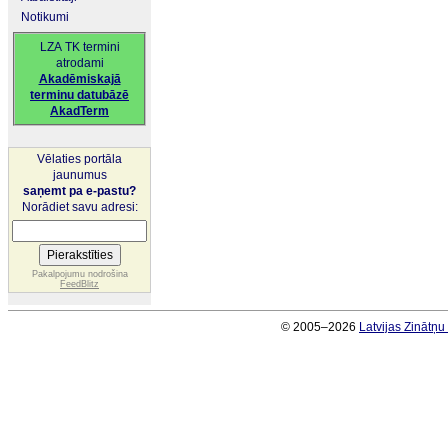
Notikumi
LZA TK termini
atrodami
Akadēmiskajā
terminu datubāzē
AkadTerm
Vēlaties portāla
jaunumus
saņemt pa e-pastu?
Norādiet savu adresi:
Pakalpojumu nodrošina
FeedBlitz
© 2005–2026
Latvijas Zinātņ