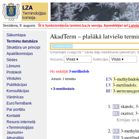
Sestdiena, 8. augusts
Šī ir funkcionējoša termini.lza.lv versija. Apmeklējiet arī
Latvij
AkadTerm – plašākā latviešu termi
Sākumlapa
Terminu datubāze
Struktūra un principi
Izmantojiet zvaigznīti * vārda daļu meklēšanai (piemēram, da
Apakškomisijas
Visas ▾
Visas ▾
Nozares:
Kolekcijas:
Sēdes
Lēmumi
Jūs meklējāt
3-metilindols
Protokoli
EN
Atrasts 1 termins
3-methylindol
Vēstules
LV
3-metilindols
;
Publikācijas
▪
3-metilindols
RU
3-метилиндо
Konsultācijas
Vārdnīcas
EuroTermBank
skatols
;
3
LV
Par portālu
скатол
;
3
RU
Kontakti
Ķīmijas un 
Resursi internetā
«Terminoloģijas
3-methyli
EN
Jaunumi»
3-metilind
LV
Atbalstītāji