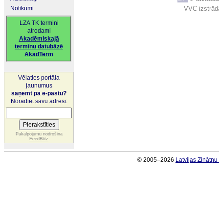
Notikumi
VVC izstrād
LZA TK termini
atrodami
Akadēmiskajā
terminu datubāzē
AkadTerm
Vēlaties portāla
jaunumus
saņemt pa e-pastu?
Norādiet savu adresi:
Pakalpojumu nodrošina
FeedBlitz
© 2005–2026
Latvijas Zinātņ