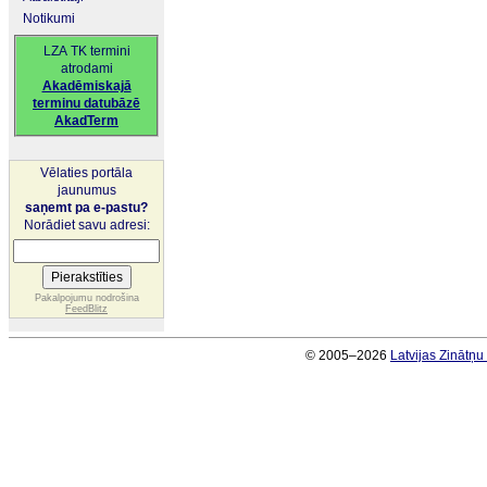
Notikumi
LZA TK termini
atrodami
Akadēmiskajā
terminu datubāzē
AkadTerm
Vēlaties portāla
jaunumus
saņemt pa e-pastu?
Norādiet savu adresi:
Pakalpojumu nodrošina
FeedBlitz
© 2005–2026
Latvijas Zinātņ