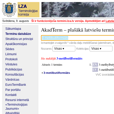
Svētdiena, 9. augusts
Šī ir funkcionējoša termini.lza.lv versija. Apmeklējiet arī
Latvij
AkadTerm – plašākā latviešu termi
Sākumlapa
Terminu datubāze
Struktūra un principi
Izmantojiet zvaigznīti * vārda daļu meklēšanai (piemēram, da
Apakškomisijas
Visas ▾
Visas ▾
Nozares:
Kolekcijas:
Sēdes
Lēmumi
Jūs meklējāt
3-metilbutilformiāts
Protokoli
Atrasts 1 termins
EN
3-methylbuty
Vēstules
LV
3-metilbutil
Publikācijas
▪
3-metilbutilformiāts
Konsultācijas
VVC izstrādāti
Vārdnīcas
EuroTermBank
Par portālu
Kontakti
Resursi internetā
«Terminoloģijas
Jaunumi»
Atbalstītāji