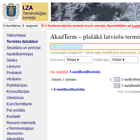
Ceturtdiena, 6. augusts
Šī ir funkcionējoša termini.lza.lv versija. Apmeklējiet arī
Latv
AkadTerm – plašākā latviešu termi
Sākumlapa
Terminu datubāze
Struktūra un principi
Izmantojiet zvaigznīti * vārda daļu meklēšanai (piemēram, da
Apakškomisijas
Visas ▾
Visas ▾
Nozares:
Kolekcijas:
Sēdes
Lēmumi
Jūs meklējāt
3-metilbutilbutirāts
Protokoli
Atrasts 1 termins
EN
3-methylbuty
Vēstules
LV
3-metilbutilb
Publikācijas
▪
3-metilbutilbutirāts
Konsultācijas
VVC izstrādāti
Vārdnīcas
EuroTermBank
Par portālu
Kontakti
Resursi internetā
«Terminoloģijas
Jaunumi»
Atbalstītāji