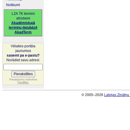
Notikumi
LZA TK termini
atrodami
Akadēmiskajā
terminu datubāzē
AkadTerm
Vēlaties portāla
jaunumus
saņemt pa e-pastu?
Norādiet savu adresi:
Pakalpojumu nodrošina
FeedBlitz
© 2005–2026
Latvijas Zinātņ