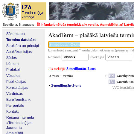
Sestdiena, 8. augusts
Šī ir funkcionējoša termini.lza.lv versija. Apmeklējiet arī
Latvij
AkadTerm – plašākā latviešu termi
Sākumlapa
Terminu datubāze
Struktūra un principi
Izmantojiet zvaigznīti * vārda daļu meklēšanai (piemēram, da
Apakškomisijas
Visas ▾
Visas ▾
Nozares:
Kolekcijas:
Sēdes
Lēmumi
Jūs meklējāt
3-metilbutān-2-ons
Protokoli
Atrasts 1 termins
EN
3-methylbut
Vēstules
LV
3-metilbutān
Publikācijas
▪
3-metilbutān-2-ons
Konsultācijas
VVC izstrādātie
Vārdnīcas
EuroTermBank
Par portālu
Kontakti
Resursi internetā
«Terminoloģijas
Jaunumi»
Atbalstītāji