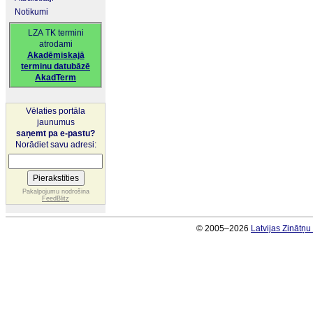
Notikumi
LZA TK termini
atrodami
Akadēmiskajā
terminu datubāzē
AkadTerm
Vēlaties portāla
jaunumus
saņemt pa e-pastu?
Norādiet savu adresi:
Pakalpojumu nodrošina
FeedBlitz
© 2005–2026
Latvijas Zinātņ