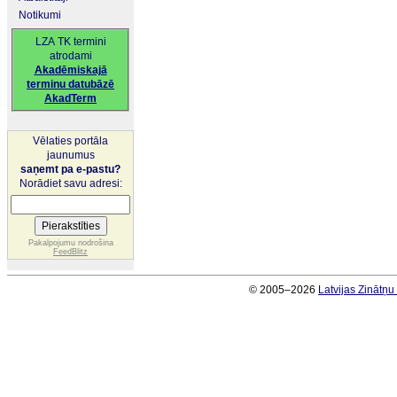
Notikumi
LZA TK termini
atrodami
Akadēmiskajā
terminu datubāzē
AkadTerm
Vēlaties portāla
jaunumus
saņemt pa e-pastu?
Norādiet savu adresi:
Pakalpojumu nodrošina
FeedBlitz
© 2005–2026
Latvijas Zinātņ