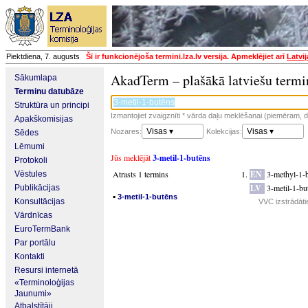
Piektdiena, 7. augusts
Šī ir funkcionējoša termini.lza.lv versija. Apmeklējiet arī
Latvi
AkadTerm – plašākā latviešu termi
Sākumlapa
Terminu datubāze
Struktūra un principi
Izmantojiet zvaigznīti * vārda daļu meklēšanai (piemēram, da
Apakškomisijas
Visas ▾
Visas ▾
Nozares:
Kolekcijas:
Sēdes
Lēmumi
Jūs meklējāt
3-metil-1-butēns
Protokoli
Atrasts 1 termins
EN
3-methyl-1-
Vēstules
LV
3-metil-1-bu
Publikācijas
▪
3-metil-1-butēns
Konsultācijas
VVC izstrādātie
Vārdnīcas
EuroTermBank
Par portālu
Kontakti
Resursi internetā
«Terminoloģijas
Jaunumi»
Atbalstītāji