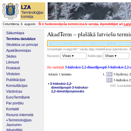
Ceturtdiena, 6. augusts
Šī ir funkcionējoša termini.lza.lv versija. Apmeklējiet arī
Latv
AkadTerm – plašākā latviešu termi
Sākumlapa
Terminu datubāze
Struktūra un principi
Izmantojiet zvaigznīti * vārda daļu meklēšanai (piemēram, da
Apakškomisijas
Visas ▾
Visas ▾
Nozares:
Kolekcijas:
Sēdes
Lēmumi
Jūs meklējāt
3-hidroksi-2,2-dimetilpropil-3-hidroksi-2,2-
Protokoli
Atrasts 1 termins
EN
3-hydroxy-2
Vēstules
LV
3-hidroksi-2
Publikācijas
▪
3-hidroksi-2,2-
Konsultācijas
VVC izstrādāti
dimetilpropil-3-hidroksi-
Vārdnīcas
2,2-dimetilpropionāts
EuroTermBank
Par portālu
Kontakti
Resursi internetā
«Terminoloģijas
Jaunumi»
Atbalstītāji