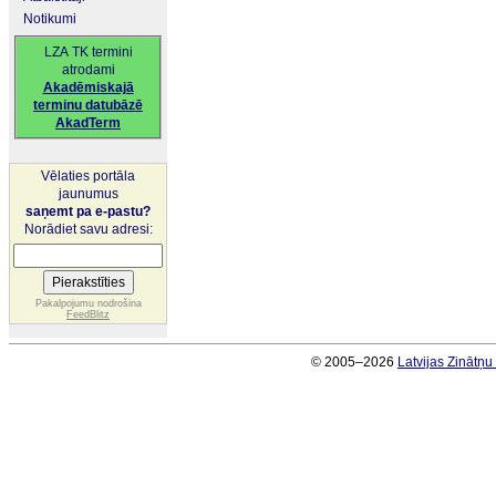
Notikumi
LZA TK termini
atrodami
Akadēmiskajā
terminu datubāzē
AkadTerm
Vēlaties portāla
jaunumus
saņemt pa e-pastu?
Norādiet savu adresi:
Pakalpojumu nodrošina
FeedBlitz
© 2005–2026
Latvijas Zinātņ