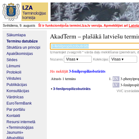
Svētdiena, 9. augusts
Šī ir funkcionējoša termini.lza.lv versija. Apmeklējiet arī
Latvij
AkadTerm – plašākā latviešu termi
Sākumlapa
Terminu datubāze
Struktūra un principi
Izmantojiet zvaigznīti * vārda daļu meklēšanai (piemēram, da
Apakškomisijas
Visas ▾
Visas ▾
Nozares:
Kolekcijas:
Sēdes
Lēmumi
Jūs meklējāt
3-fenilpropilizobutirāts
Protokoli
Atrasts 1 termins
EN
3-phenylprop
Vēstules
LV
3-fenilpropil
Publikācijas
▪
3-fenilpropilizobutirāts
Konsultācijas
VVC izstrādāti
Vārdnīcas
EuroTermBank
Par portālu
Kontakti
Resursi internetā
«Terminoloģijas
Jaunumi»
Atbalstītāji