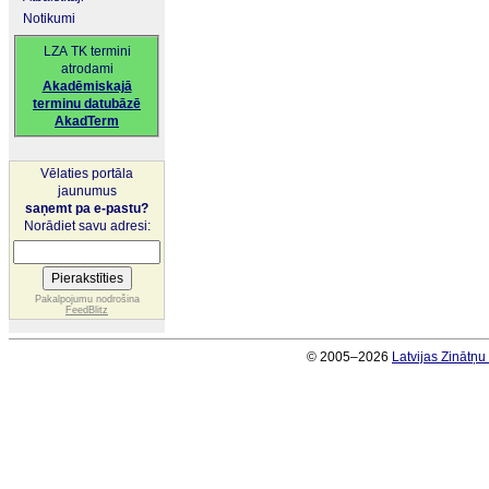
Notikumi
LZA TK termini
atrodami
Akadēmiskajā
terminu datubāzē
AkadTerm
Vēlaties portāla
jaunumus
saņemt pa e-pastu?
Norādiet savu adresi:
Pakalpojumu nodrošina
FeedBlitz
© 2005–2026
Latvijas Zinātņ