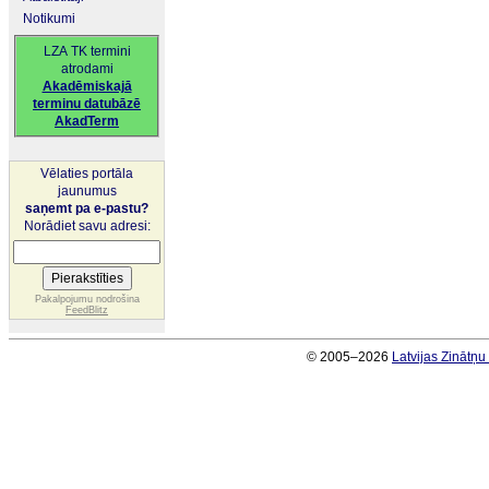
Notikumi
LZA TK termini
atrodami
Akadēmiskajā
terminu datubāzē
AkadTerm
Vēlaties portāla
jaunumus
saņemt pa e-pastu?
Norādiet savu adresi:
Pakalpojumu nodrošina
FeedBlitz
© 2005–2026
Latvijas Zinātņ