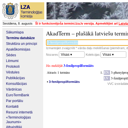
Sestdiena, 8. augusts
Šī ir funkcionējoša termini.lza.lv versija. Apmeklējiet arī
Latvij
AkadTerm – plašākā latviešu termi
Sākumlapa
Terminu datubāze
Struktūra un principi
Izmantojiet zvaigznīti * vārda daļu meklēšanai (piemēram, da
Apakškomisijas
Visas ▾
Visas ▾
Nozares:
Kolekcijas:
Sēdes
Lēmumi
Jūs meklējāt
3-fenilpropilformiāts
Protokoli
Atrasts 1 termins
EN
3-phenylpro
Vēstules
LV
3-fenilpropi
Publikācijas
▪
3-fenilpropilformiāts
Konsultācijas
VVC izstrādāti
Vārdnīcas
EuroTermBank
Par portālu
Kontakti
Resursi internetā
«Terminoloģijas
Jaunumi»
Atbalstītāji