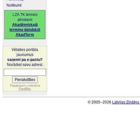
Notikumi
LZA TK termini
atrodami
Akadēmiskajā
terminu datubāzē
AkadTerm
Vēlaties portāla
jaunumus
saņemt pa e-pastu?
Norādiet savu adresi:
Pakalpojumu nodrošina
FeedBlitz
© 2005–2026
Latvijas Zinātņ