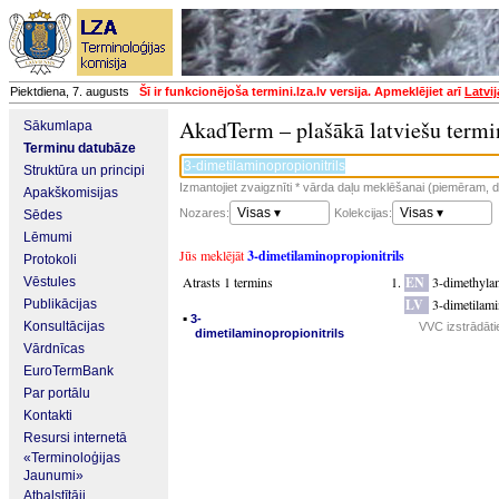
Piektdiena, 7. augusts
Šī ir funkcionējoša termini.lza.lv versija. Apmeklējiet arī
Latvi
AkadTerm – plašākā latviešu termi
Sākumlapa
Terminu datubāze
Struktūra un principi
Izmantojiet zvaigznīti * vārda daļu meklēšanai (piemēram, da
Apakškomisijas
Visas ▾
Visas ▾
Nozares:
Kolekcijas:
Sēdes
Lēmumi
Jūs meklējāt
3-dimetilaminopropionitrils
Protokoli
Atrasts 1 termins
EN
3-dimethylam
Vēstules
LV
3-dimetilami
Publikācijas
▪
3-
Konsultācijas
VVC izstrādāti
dimetilaminopropionitrils
Vārdnīcas
EuroTermBank
Par portālu
Kontakti
Resursi internetā
«Terminoloģijas
Jaunumi»
Atbalstītāji