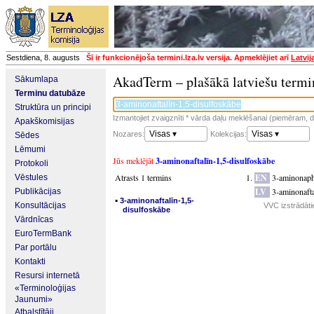
Sestdiena, 8. augusts
Šī ir funkcionējoša termini.lza.lv versija. Apmeklējiet arī
Latvij
AkadTerm – plašākā latviešu termi
Sākumlapa
Terminu datubāze
Struktūra un principi
Izmantojiet zvaigznīti * vārda daļu meklēšanai (piemēram, da
Apakškomisijas
Visas ▾
Visas ▾
Nozares:
Kolekcijas:
Sēdes
Lēmumi
Jūs meklējāt
3-aminonaftalīn-1,5-disulfoskābe
Protokoli
Atrasts 1 termins
EN
3-aminonapht
Vēstules
LV
3-aminonafta
Publikācijas
▪
3-aminonaftalīn-1,5-
Konsultācijas
VVC izstrādāti
disulfoskābe
Vārdnīcas
EuroTermBank
Par portālu
Kontakti
Resursi internetā
«Terminoloģijas
Jaunumi»
Atbalstītāji