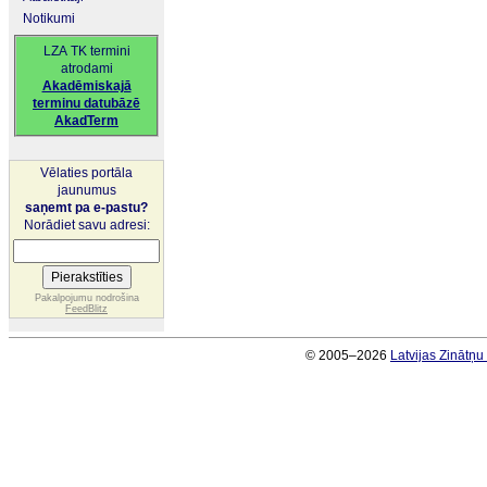
Notikumi
LZA TK termini
atrodami
Akadēmiskajā
terminu datubāzē
AkadTerm
Vēlaties portāla
jaunumus
saņemt pa e-pastu?
Norādiet savu adresi:
Pakalpojumu nodrošina
FeedBlitz
© 2005–2026
Latvijas Zinātņ