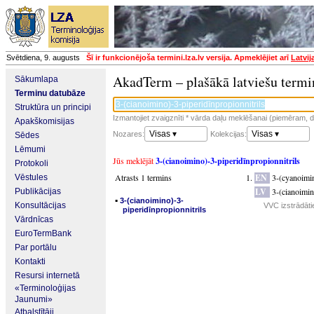
Svētdiena, 9. augusts
Šī ir funkcionējoša termini.lza.lv versija. Apmeklējiet arī
Latvij
AkadTerm – plašākā latviešu termi
Sākumlapa
Terminu datubāze
Struktūra un principi
Izmantojiet zvaigznīti * vārda daļu meklēšanai (piemēram, da
Apakškomisijas
Visas ▾
Visas ▾
Nozares:
Kolekcijas:
Sēdes
Lēmumi
Jūs meklējāt
3-(cianoimino)-3-piperidīnpropionnitrils
Protokoli
Atrasts 1 termins
EN
3-(cyanoimin
Vēstules
LV
3-(cianoimin
Publikācijas
▪
3-(cianoimino)-3-
Konsultācijas
VVC izstrādāti
piperidīnpropionnitrils
Vārdnīcas
EuroTermBank
Par portālu
Kontakti
Resursi internetā
«Terminoloģijas
Jaunumi»
Atbalstītāji