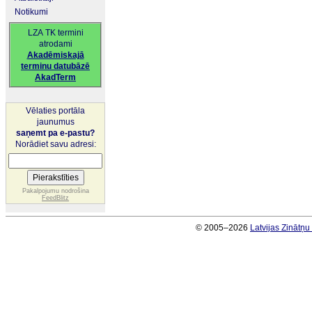
Notikumi
LZA TK termini
atrodami
Akadēmiskajā
terminu datubāzē
AkadTerm
Vēlaties portāla
jaunumus
saņemt pa e-pastu?
Norādiet savu adresi:
Pakalpojumu nodrošina
FeedBlitz
© 2005–2026
Latvijas Zinātņ