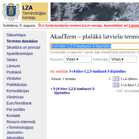
Svētdiena, 9. augusts
Šī ir funkcionējoša termini.lza.lv versija. Apmeklējiet arī
Latvij
AkadTerm – plašākā latviešu termi
Sākumlapa
Terminu datubāze
Struktūra un principi
Izmantojiet zvaigznīti * vārda daļu meklēšanai (piemēram, da
Apakškomisijas
Visas ▾
Visas ▾
Nozares:
Kolekcijas:
Sēdes
Lēmumi
Jūs meklējāt
3-(4-hlor-1,2,5-tiadiazol-3-il)piridīns
Protokoli
Atrasts 1 termins
EN
3-(4-chloro-
Vēstules
LV
3-(4-hlor-1,2
Publikācijas
▪
3-(4-hlor-1,2,5-tiadiazol-3-
Konsultācijas
VVC izstrādāti
il)piridīns
Vārdnīcas
EuroTermBank
Par portālu
Kontakti
Resursi internetā
«Terminoloģijas
Jaunumi»
Atbalstītāji