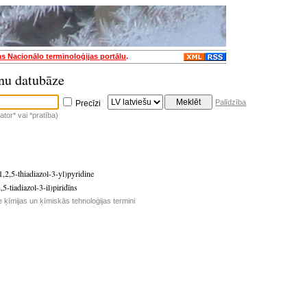
as Nacionālo terminoloģijas portālu
.
nu datubāze
Palīdzība
Precīzi
tor* vai *pratība)
1,2,5-thiadiazol-3-yl)pyridine
,5-tiadiazol-3-il)piridīns
e ķīmijas un ķīmiskās tehnoloģijas termini