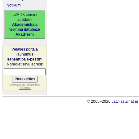
Notikumi
LZA TK termini
atrodami
Akadēmiskajā
terminu datubāzē
AkadTerm
Vēlaties portāla
jaunumus
saņemt pa e-pastu?
Norādiet savu adresi:
Pakalpojumu nodrošina
FeedBlitz
© 2005–2026
Latvijas Zinātņ