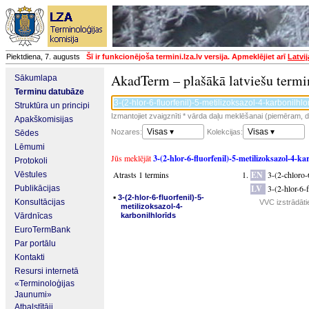
Piektdiena, 7. augusts
Šī ir funkcionējoša termini.lza.lv versija. Apmeklējiet arī
Latvi
AkadTerm – plašākā latviešu termi
Sākumlapa
Terminu datubāze
Struktūra un principi
Izmantojiet zvaigznīti * vārda daļu meklēšanai (piemēram, da
Apakškomisijas
Visas ▾
Visas ▾
Nozares:
Kolekcijas:
Sēdes
Lēmumi
Jūs meklējāt
3-(2-hlor-6-fluorfenil)-5-metilizoksazol-4-ka
Protokoli
Atrasts 1 termins
EN
3-(2-chloro-
Vēstules
LV
3-(2-hlor-6-
Publikācijas
▪
3-(2-hlor-6-fluorfenil)-5-
Konsultācijas
VVC izstrādāti
metilizoksazol-4-
Vārdnīcas
karbonilhlorīds
EuroTermBank
Par portālu
Kontakti
Resursi internetā
«Terminoloģijas
Jaunumi»
Atbalstītāji