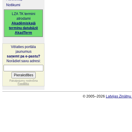
Notikumi
LZA TK termini
atrodami
Akadēmiskajā
terminu datubāzē
AkadTerm
Vēlaties portāla
jaunumus
saņemt pa e-pastu?
Norādiet savu adresi:
Pakalpojumu nodrošina
FeedBlitz
© 2005–2026
Latvijas Zinātņ