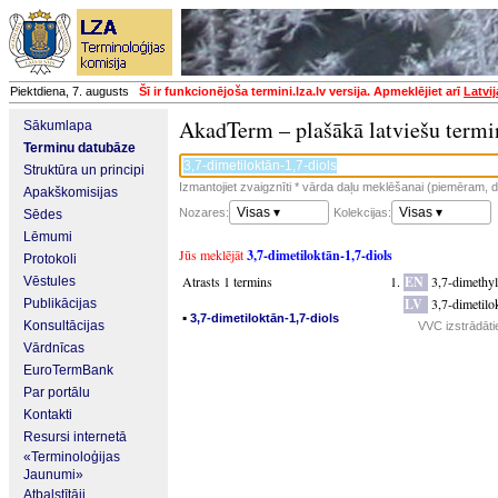
Piektdiena, 7. augusts
Šī ir funkcionējoša termini.lza.lv versija. Apmeklējiet arī
Latvi
AkadTerm – plašākā latviešu termi
Sākumlapa
Terminu datubāze
Struktūra un principi
Izmantojiet zvaigznīti * vārda daļu meklēšanai (piemēram, da
Apakškomisijas
Visas ▾
Visas ▾
Nozares:
Kolekcijas:
Sēdes
Lēmumi
Jūs meklējāt
3,7-dimetiloktān-1,7-diols
Protokoli
Atrasts 1 termins
EN
3,7-dimethyl
Vēstules
LV
3,7-dimetilo
Publikācijas
▪
3,7-dimetiloktān-1,7-diols
Konsultācijas
VVC izstrādāti
Vārdnīcas
EuroTermBank
Par portālu
Kontakti
Resursi internetā
«Terminoloģijas
Jaunumi»
Atbalstītāji