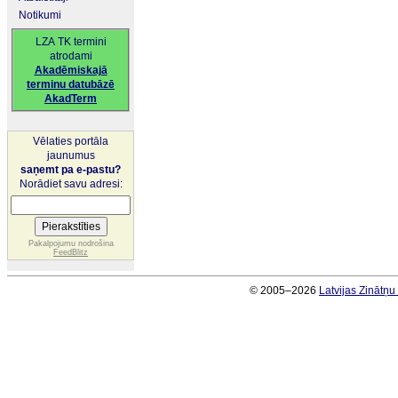
Notikumi
LZA TK termini
atrodami
Akadēmiskajā
terminu datubāzē
AkadTerm
Vēlaties portāla
jaunumus
saņemt pa e-pastu?
Norādiet savu adresi:
Pakalpojumu nodrošina
FeedBlitz
© 2005–2026
Latvijas Zinātņ