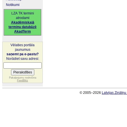
Notikumi
LZA TK termini
atrodami
Akadēmiskajā
terminu datubāzē
AkadTerm
Vēlaties portāla
jaunumus
saņemt pa e-pastu?
Norādiet savu adresi:
Pakalpojumu nodrošina
FeedBlitz
© 2005–2026
Latvijas Zinātņ