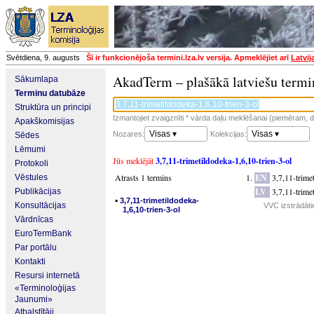
Svētdiena, 9. augusts
Šī ir funkcionējoša termini.lza.lv versija. Apmeklējiet arī
Latvij
AkadTerm – plašākā latviešu termi
Sākumlapa
Terminu datubāze
Struktūra un principi
Izmantojiet zvaigznīti * vārda daļu meklēšanai (piemēram, da
Apakškomisijas
Visas ▾
Visas ▾
Nozares:
Kolekcijas:
Sēdes
Lēmumi
Jūs meklējāt
3,7,11-trimetildodeka-1,6,10-trien-3-ol
Protokoli
Atrasts 1 termins
EN
3,7,11-trime
Vēstules
LV
3,7,11-trime
Publikācijas
▪
3,7,11-trimetildodeka-
Konsultācijas
VVC izstrādāti
1,6,10-trien-3-ol
Vārdnīcas
EuroTermBank
Par portālu
Kontakti
Resursi internetā
«Terminoloģijas
Jaunumi»
Atbalstītāji