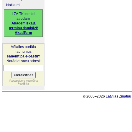
Notikumi
LZA TK termini
atrodami
Akadēmiskajā
terminu datubāzē
AkadTerm
Vēlaties portāla
jaunumus
saņemt pa e-pastu?
Norādiet savu adresi:
Pakalpojumu nodrošina
FeedBlitz
© 2005–2026
Latvijas Zinātņ