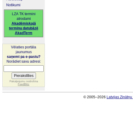
Notikumi
LZA TK termini
atrodami
Akadēmiskajā
terminu datubāzē
AkadTerm
Vēlaties portāla
jaunumus
saņemt pa e-pastu?
Norādiet savu adresi:
Pakalpojumu nodrošina
FeedBlitz
© 2005–2026
Latvijas Zinātņ