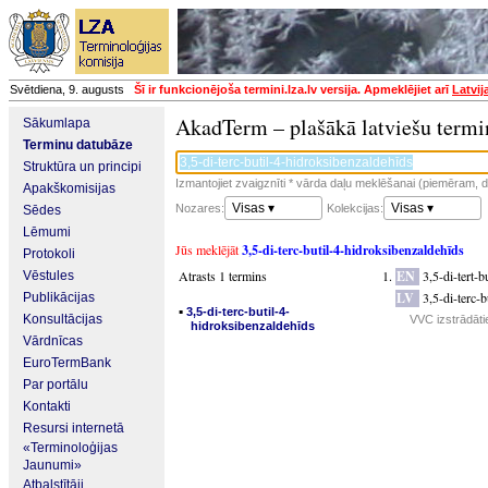
Svētdiena, 9. augusts
Šī ir funkcionējoša termini.lza.lv versija. Apmeklējiet arī
Latvij
AkadTerm – plašākā latviešu termi
Sākumlapa
Terminu datubāze
Struktūra un principi
Izmantojiet zvaigznīti * vārda daļu meklēšanai (piemēram, da
Apakškomisijas
Visas ▾
Visas ▾
Nozares:
Kolekcijas:
Sēdes
Lēmumi
Jūs meklējāt
3,5-di-terc-butil-4-hidroksibenzaldehīds
Protokoli
Atrasts 1 termins
EN
3,5-di-tert-
Vēstules
LV
3,5-di-terc-
Publikācijas
▪
3,5-di-terc-butil-4-
Konsultācijas
VVC izstrādāti
hidroksibenzaldehīds
Vārdnīcas
EuroTermBank
Par portālu
Kontakti
Resursi internetā
«Terminoloģijas
Jaunumi»
Atbalstītāji