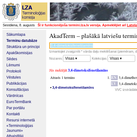
Sestdiena, 8. augusts
Šī ir funkcionējoša termini.lza.lv versija. Apmeklējiet arī
Latvij
AkadTerm – plašākā latviešu termi
Sākumlapa
Terminu datubāze
Struktūra un principi
Izmantojiet zvaigznīti * vārda daļu meklēšanai (piemēram, da
Apakškomisijas
Visas ▾
Visas ▾
Nozares:
Kolekcijas:
Sēdes
Lēmumi
Jūs meklējāt
3,4-dimetoksifenetilamīns
Protokoli
Atrasts 1 termins
EN
3,4-dimetho
Vēstules
LV
3,4-dimetoks
Publikācijas
▪
3,4-dimetoksifenetilamīns
Konsultācijas
VVC izstrādāti
Vārdnīcas
EuroTermBank
Par portālu
Kontakti
Resursi internetā
«Terminoloģijas
Jaunumi»
Atbalstītāji