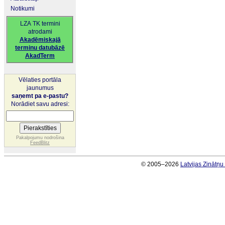
Notikumi
LZA TK termini
atrodami
Akadēmiskajā
terminu datubāzē
AkadTerm
Vēlaties portāla
jaunumus
saņemt pa e-pastu?
Norādiet savu adresi:
Pakalpojumu nodrošina
FeedBlitz
© 2005–2026
Latvijas Zinātņ