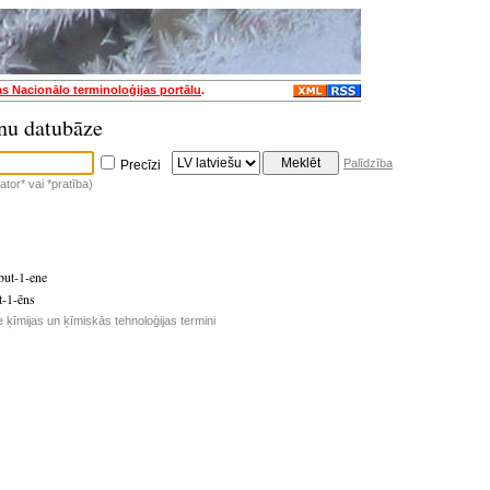
as Nacionālo terminoloģijas portālu
.
nu datubāze
Palīdzība
Precīzi
tor* vai *pratība)
but-1-ene
t-1-ēns
e ķīmijas un ķīmiskās tehnoloģijas termini