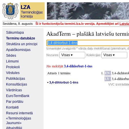
Sestdiena, 8. augusts
Šī ir funkcionējoša termini.lza.lv versija. Apmeklējiet arī
Latvij
AkadTerm – plašākā latviešu termi
Sākumlapa
Terminu datubāze
Struktūra un principi
Izmantojiet zvaigznīti * vārda daļu meklēšanai (piemēram, da
Apakškomisijas
Visas ▾
Visas ▾
Nozares:
Kolekcijas:
Sēdes
Lēmumi
Jūs meklējāt
3,4-dihlorbut-1-ēns
Protokoli
Atrasts 1 termins
EN
3,4-dichloro
Vēstules
LV
3,4-dihlorbu
Publikācijas
▪
3,4-dihlorbut-1-ēns
Konsultācijas
VVC izstrādāti
Vārdnīcas
EuroTermBank
Par portālu
Kontakti
Resursi internetā
«Terminoloģijas
Jaunumi»
Atbalstītāji