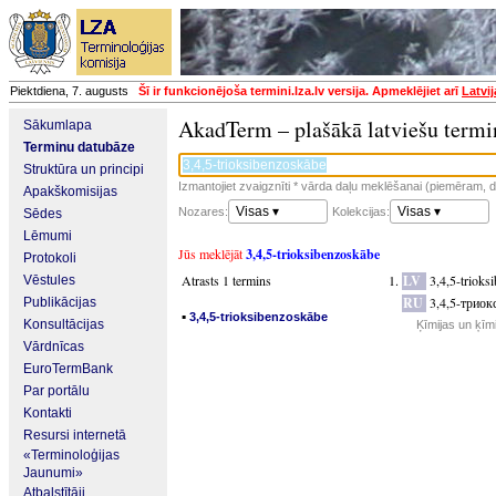
Piektdiena, 7. augusts
Šī ir funkcionējoša termini.lza.lv versija. Apmeklējiet arī
Latvi
AkadTerm – plašākā latviešu termi
Sākumlapa
Terminu datubāze
Struktūra un principi
Izmantojiet zvaigznīti * vārda daļu meklēšanai (piemēram, da
Apakškomisijas
Visas ▾
Visas ▾
Nozares:
Kolekcijas:
Sēdes
Lēmumi
Jūs meklējāt
3,4,5-trioksibenzoskābe
Protokoli
Atrasts 1 termins
LV
3,4,5-trioks
Vēstules
RU
3,4,5-триок
Publikācijas
▪
3,4,5-trioksibenzoskābe
Konsultācijas
Ķīmijas un ķīm
Vārdnīcas
EuroTermBank
Par portālu
Kontakti
Resursi internetā
«Terminoloģijas
Jaunumi»
Atbalstītāji