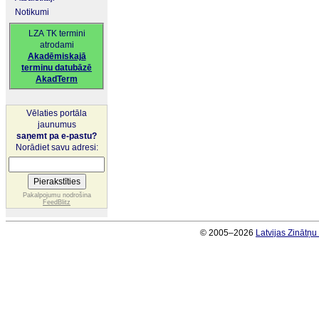
Notikumi
LZA TK termini
atrodami
Akadēmiskajā
terminu datubāzē
AkadTerm
Vēlaties portāla
jaunumus
saņemt pa e-pastu?
Norādiet savu adresi:
Pakalpojumu nodrošina
FeedBlitz
© 2005–2026
Latvijas Zinātņ