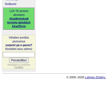
Notikumi
LZA TK termini
atrodami
Akadēmiskajā
terminu datubāzē
AkadTerm
Vēlaties portāla
jaunumus
saņemt pa e-pastu?
Norādiet savu adresi:
Pakalpojumu nodrošina
FeedBlitz
© 2005–2026
Latvijas Zinātņ