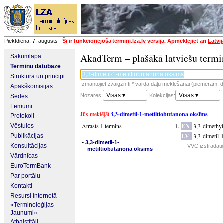
Piektdiena, 7. augusts
Šī ir funkcionējoša termini.lza.lv versija. Apmeklējiet arī
Latvi
AkadTerm – plašākā latviešu termi
Sākumlapa
Terminu datubāze
Struktūra un principi
Izmantojiet zvaigznīti * vārda daļu meklēšanai (piemēram, da
Apakškomisijas
Visas ▾
Visas ▾
Nozares:
Kolekcijas:
Sēdes
Lēmumi
Jūs meklējāt
3,3-dimetil-1-metiltiobutanona oksīms
Protokoli
Atrasts 1 termins
EN
3,3-dimethy
Vēstules
LV
3,3-dimetil-
Publikācijas
▪
3,3-dimetil-1-
Konsultācijas
VVC izstrādāti
metiltiobutanona oksīms
Vārdnīcas
EuroTermBank
Par portālu
Kontakti
Resursi internetā
«Terminoloģijas
Jaunumi»
Atbalstītāji