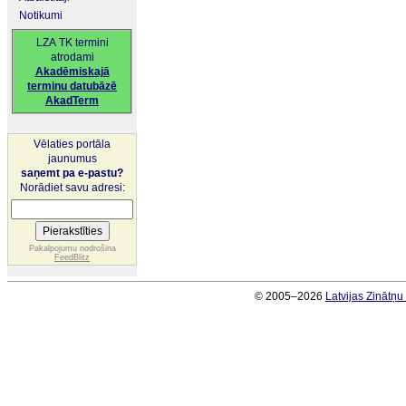
Notikumi
LZA TK termini
atrodami
Akadēmiskajā
terminu datubāzē
AkadTerm
Vēlaties portāla
jaunumus
saņemt pa e-pastu?
Norādiet savu adresi:
Pakalpojumu nodrošina
FeedBlitz
© 2005–2026
Latvijas Zinātņ