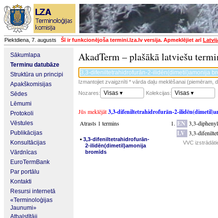
Piektdiena, 7. augusts
Šī ir funkcionējoša termini.lza.lv versija. Apmeklējiet arī
Latvi
AkadTerm – plašākā latviešu termi
Sākumlapa
Terminu datubāze
Struktūra un principi
Izmantojiet zvaigznīti * vārda daļu meklēšanai (piemēram, da
Apakškomisijas
Visas ▾
Visas ▾
Nozares:
Kolekcijas:
Sēdes
Lēmumi
Jūs meklējāt
3,3-difeniltetrahidrofurān-2-ilidēn(dimetil
Protokoli
Atrasts 1 termins
EN
3,3-dipheny
Vēstules
LV
3,3-difenilt
Publikācijas
▪
3,3-difeniltetrahidrofurān-
Konsultācijas
VVC izstrādāti
2-ilidēn(dimetil)amonija
Vārdnīcas
bromīds
EuroTermBank
Par portālu
Kontakti
Resursi internetā
«Terminoloģijas
Jaunumi»
Atbalstītāji