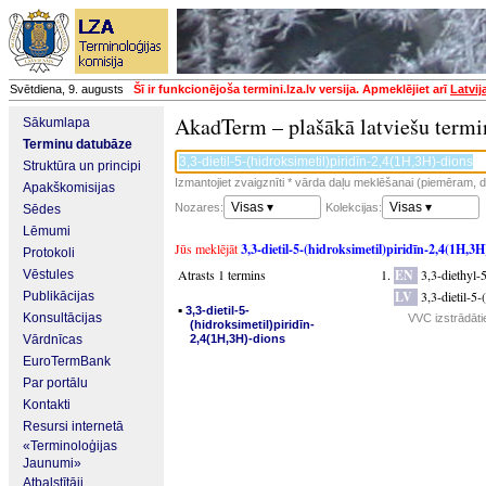
Svētdiena, 9. augusts
Šī ir funkcionējoša termini.lza.lv versija. Apmeklējiet arī
Latvij
AkadTerm – plašākā latviešu termi
Sākumlapa
Terminu datubāze
Struktūra un principi
Izmantojiet zvaigznīti * vārda daļu meklēšanai (piemēram, da
Apakškomisijas
Visas ▾
Visas ▾
Nozares:
Kolekcijas:
Sēdes
Lēmumi
Jūs meklējāt
3,3-dietil-5-(hidroksimetil)piridīn-2,4(1H,3H
Protokoli
Atrasts 1 termins
EN
3,3-diethyl
Vēstules
LV
3,3-dietil-5
Publikācijas
▪
3,3-dietil-5-
Konsultācijas
VVC izstrādāti
(hidroksimetil)piridīn-
Vārdnīcas
2,4(1H,3H)-dions
EuroTermBank
Par portālu
Kontakti
Resursi internetā
«Terminoloģijas
Jaunumi»
Atbalstītāji