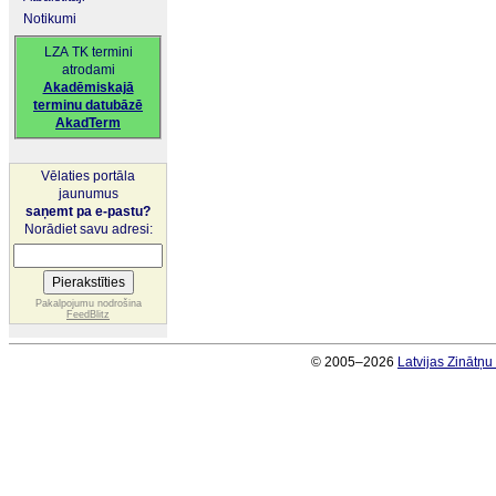
Notikumi
LZA TK termini
atrodami
Akadēmiskajā
terminu datubāzē
AkadTerm
Vēlaties portāla
jaunumus
saņemt pa e-pastu?
Norādiet savu adresi:
Pakalpojumu nodrošina
FeedBlitz
© 2005–2026
Latvijas Zinātņ