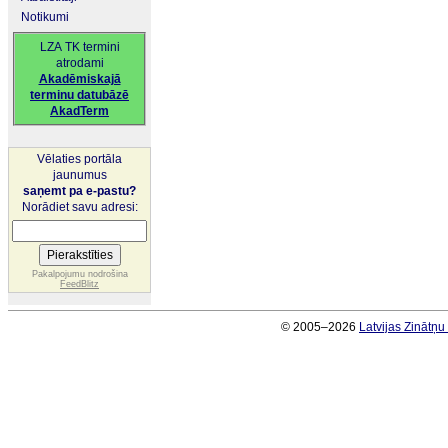
Notikumi
LZA TK termini
atrodami
Akadēmiskajā
terminu datubāzē
AkadTerm
Vēlaties portāla
jaunumus
saņemt pa e-pastu?
Norādiet savu adresi:
Pakalpojumu nodrošina
FeedBlitz
© 2005–2026
Latvijas Zinātņ