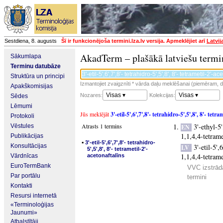
Sestdiena, 8. augusts
Šī ir funkcionējoša termini.lza.lv versija. Apmeklējiet arī
Latvij
AkadTerm – plašākā latviešu termi
Sākumlapa
Terminu datubāze
Struktūra un principi
Izmantojiet zvaigznīti * vārda daļu meklēšanai (piemēram, da
Apakškomisijas
Visas ▾
Visas ▾
Nozares:
Kolekcijas:
Sēdes
Lēmumi
Jūs meklējāt
3'-etil-5',6',7',8'- tetrahidro-5',5',8', 8'- tetr
Protokoli
Atrasts 1 termins
3'-ethyl-5
Vēstules
EN
1,1,4,4-tetram
Publikācijas
▪
3'-etil-5',6',7',8'- tetrahidro-
Konsultācijas
3'-etil-5',
LV
5',5',8', 8'- tetrametil-2'-
1,1,4,4-tetrame
Vārdnīcas
acetonaftalīns
EuroTermBank
VVC izstrādā
Par portālu
termini
Kontakti
Resursi internetā
«Terminoloģijas
Jaunumi»
Atbalstītāji