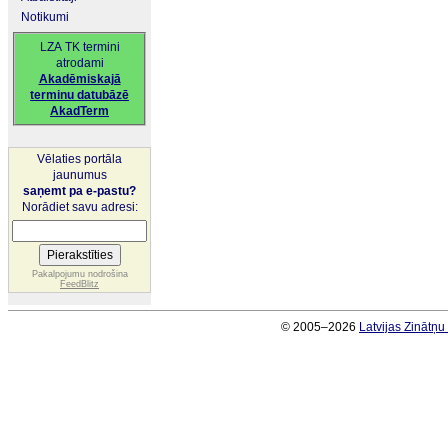
Notikumi
LZA TK termini
atrodami
Akadēmiskajā
terminu datubāzē
AkadTerm
Vēlaties portāla
jaunumus
saņemt pa e-pastu?
Norādiet savu adresi:
Pakalpojumu nodrošina
FeedBlitz
© 2005–2026
Latvijas Zinātņ