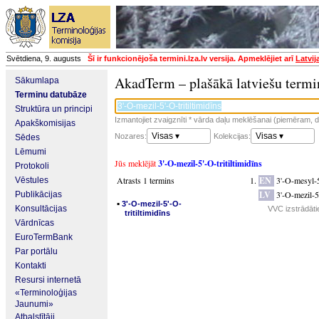
Svētdiena, 9. augusts
Šī ir funkcionējoša termini.lza.lv versija. Apmeklējiet arī
Latvij
AkadTerm – plašākā latviešu termi
Sākumlapa
Terminu datubāze
Struktūra un principi
Izmantojiet zvaigznīti * vārda daļu meklēšanai (piemēram, da
Apakškomisijas
Visas ▾
Visas ▾
Nozares:
Kolekcijas:
Sēdes
Lēmumi
Jūs meklējāt
3'-O-mezil-5'-O-tritiltimidīns
Protokoli
Atrasts 1 termins
EN
3'-O-mesyl-5
Vēstules
LV
3'-O-mezil-5'
Publikācijas
▪
3'-O-mezil-5'-O-
Konsultācijas
VVC izstrādāti
tritiltimidīns
Vārdnīcas
EuroTermBank
Par portālu
Kontakti
Resursi internetā
«Terminoloģijas
Jaunumi»
Atbalstītāji