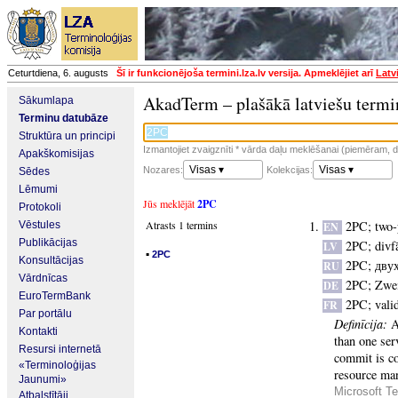
Ceturtdiena, 6. augusts
Šī ir funkcionējoša termini.lza.lv versija. Apmeklējiet arī
Latv
AkadTerm – plašākā latviešu termi
Sākumlapa
Terminu datubāze
Struktūra un principi
Izmantojiet zvaigznīti * vārda daļu meklēšanai (piemēram, da
Apakškomisijas
Visas ▾
Visas ▾
Nozares:
Kolekcijas:
Sēdes
Lēmumi
Jūs meklējāt
2PC
Protokoli
Atrasts 1 termins
2PC
;
two-
Vēstules
EN
Publikācijas
2PC
;
divf
LV
▪
2PC
Konsultācijas
2PC
;
дву
RU
Vārdnīcas
2PC
;
Zwe
DE
EuroTermBank
2PC
;
vali
FR
Par portālu
Definīcija:
A
Kontakti
than one ser
Resursi internetā
commit is co
«Terminoloģijas
resource ma
Jaunumi»
Microsoft Te
Atbalstītāji