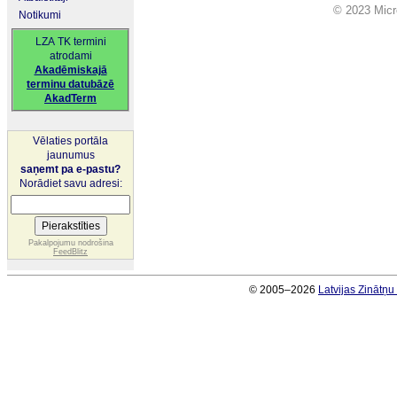
© 2023 Micro
Notikumi
LZA TK termini
atrodami
Akadēmiskajā
terminu datubāzē
AkadTerm
Vēlaties portāla
jaunumus
saņemt pa e-pastu?
Norādiet savu adresi:
Pakalpojumu nodrošina
FeedBlitz
© 2005–2026
Latvijas Zinātņ