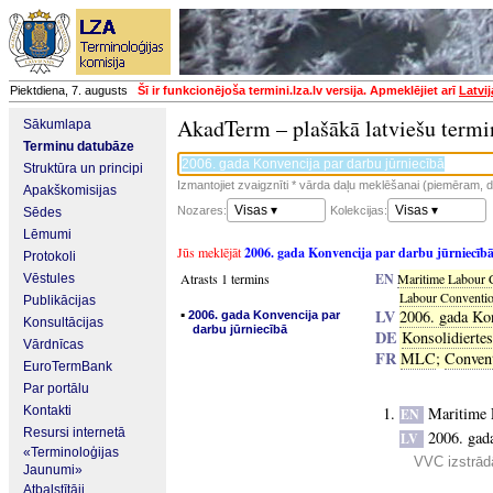
Piektdiena, 7. augusts
Šī ir funkcionējoša termini.lza.lv versija. Apmeklējiet arī
Latvi
AkadTerm – plašākā latviešu termi
Sākumlapa
Terminu datubāze
Struktūra un principi
Izmantojiet zvaigznīti * vārda daļu meklēšanai (piemēram, da
Apakškomisijas
Visas ▾
Visas ▾
Nozares:
Kolekcijas:
Sēdes
Lēmumi
Jūs meklējāt
2006. gada Konvencija par darbu jūrniecīb
Protokoli
Atrasts 1 termins
EN
Maritime Labour 
Vēstules
Labour Conventi
Publikācijas
▪
LV
2006. gada Kon
2006. gada Konvencija par
Konsultācijas
darbu jūrniecībā
DE
Konsolidierte
Vārdnīcas
FR
MLC
;
Convent
EuroTermBank
Par portālu
Kontakti
Maritime 
EN
Resursi internetā
2006. gada
LV
«Terminoloģijas
VVC izstrādā
Jaunumi»
Atbalstītāji