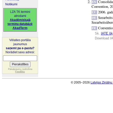
Consolida
EN
Notikumi
Convention, 2
2006. gada
LZA TK termini
LV
atrodami
Seearbeit
DE
Akadēmiskajā
Seearbeitsübe
terminu datubāzē
Conventio
FR
AkadTerm
Sk.
IATE šķi
Download IA
Vēlaties portāla
jaunumus
saņemt pa e-pastu?
Norādiet savu adresi:
Pakalpojumu nodrošina
FeedBlitz
© 2005–2026
Latvijas Zinātņ