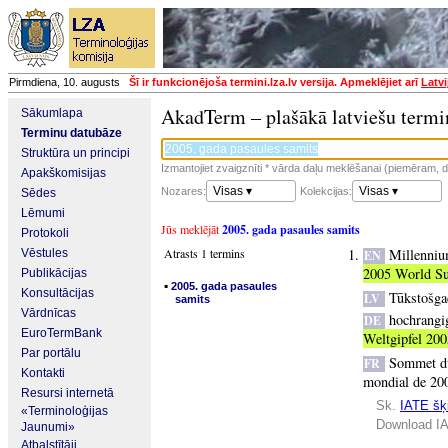
Pirmdiena, 10. augusts
Šī ir funkcionējoša termini.lza.lv versija. Apmeklējiet arī
Latvi
AkadTerm – plašākā latviešu termi
Sākumlapa
Terminu datubāze
Struktūra un principi
Izmantojiet zvaigznīti * vārda daļu meklēšanai (piemēram, da
Apakškomisijas
Visas ▾
Visas ▾
Nozares:
Kolekcijas:
Sēdes
Lēmumi
Jūs meklējāt
2005. gada pasaules samits
Protokoli
Atrasts 1 termins
Millenni
Vēstules
EN
2005 World S
Publikācijas
▪
2005. gada pasaules
Konsultācijas
Tūkstošga
LV
samits
Vārdnīcas
hochrangi
DE
EuroTermBank
Weltgipfel 200
Par portālu
Sommet du
FR
Kontakti
mondial de 20
Resursi internetā
Sk.
IATE šķi
«Terminoloģijas
Download IA
Jaunumi»
Atbalstītāji