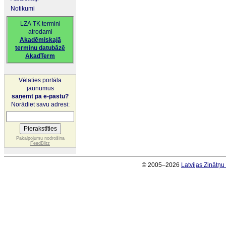
Notikumi
LZA TK termini
atrodami
Akadēmiskajā
terminu datubāzē
AkadTerm
Vēlaties portāla
jaunumus
saņemt pa e-pastu?
Norādiet savu adresi:
Pakalpojumu nodrošina
FeedBlitz
© 2005–2026
Latvijas Zinātņ