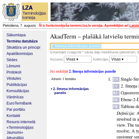
Piektdiena, 7. augusts
Šī ir funkcionējoša termini.lza.lv versija. Apmeklējiet arī
Latvi
AkadTerm – plašākā latviešu termi
Sākumlapa
Terminu datubāze
Struktūra un principi
Izmantojiet zvaigznīti * vārda daļu meklēšanai (piemēram, da
Apakškomisijas
Visas ▾
Visas ▾
Nozares:
Kolekcijas:
Sēdes
Lēmumi
Jūs meklējāt
2. līmeņa informācijas panelis
Protokoli
Atrasts 1 termins
Single-St
Vēstules
EN
Publikācijas
2. līmeņa 
LV
▪
2. līmeņa informācijas
Konsultācijas
Однопото
RU
panelis
Vārdnīcas
Ebene-2-
DE
EuroTermBank
Tableau de
FR
Par portālu
Definīcija:
A
Kontakti
involved in 
Resursi internetā
view. The ta
«Terminoloģijas
resolve. A t
Jaunumi»
customer ser
Atbalstītāji