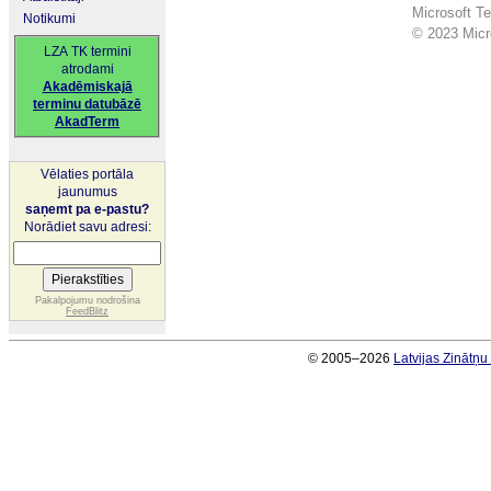
Microsoft Te
Notikumi
© 2023 Micro
LZA TK termini
atrodami
Akadēmiskajā
terminu datubāzē
AkadTerm
Vēlaties portāla
jaunumus
saņemt pa e-pastu?
Norādiet savu adresi:
Pakalpojumu nodrošina
FeedBlitz
© 2005–2026
Latvijas Zinātņ