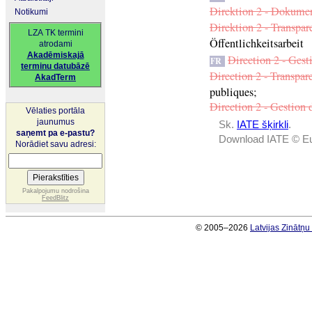
Direktion 2 - Dokum
Notikumi
Direktion 2 - Transpar
LZA TK termini
Öffentlichkeitsarbeit
atrodami
Akadēmiskajā
Direction 2 - Ges
FR
terminu datubāzē
Direction 2 - Transpar
AkadTerm
publiques
;
Direction 2 - Gestion 
Vēlaties portāla
jaunumus
Sk.
IATE šķirkli
.
saņemt pa e-pastu?
Download IATE © Eu
Norādiet savu adresi:
Pakalpojumu nodrošina
FeedBlitz
© 2005–2026
Latvijas Zinātņ