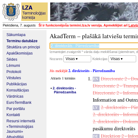
Piektdiena, 7. augusts
Šī ir funkcionējoša termini.lza.lv versija. Apmeklējiet arī
Latvi
AkadTerm – plašākā latviešu termi
Sākumlapa
Terminu datubāze
Struktūra un principi
Izmantojiet zvaigznīti * vārda daļu meklēšanai (piemēram, da
Apakškomisijas
Visas ▾
Visas ▾
Nozares:
Kolekcijas:
Sēdes
Lēmumi
Jūs meklējāt
2. direktorāts - Pārredzamība
Protokoli
Directorate 2 - 
Atrasts 1 termins
Vēstules
EN
Publikācijas
Directorate 2 - Transp
▪
2. direktorāts -
Konsultācijas
Directorate 2 - Info
Pārredzamība
Vārdnīcas
Information and Outre
EuroTermBank
2. direktorāts - P
LV
Par portālu
2. direktorāts - Inform
Kontakti
2. direktorāts - Dokum
Resursi internetā
«Terminoloģijas
pasākumu direktorāts
Jaunumi»
Direktion 2 - Inf
DE
Atbalstītāji