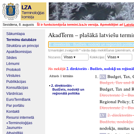
Sestdiena, 8. augusts
Šī ir funkcionējoša termini.lza.lv versija. Apmeklējiet arī
Latvij
AkadTerm – plašākā latviešu termi
Sākumlapa
Terminu datubāze
Struktūra un principi
Izmantojiet zvaigznīti * vārda daļu meklēšanai (piemēram, da
Apakškomisijas
Visas ▾
Visas ▾
Nozares:
Kolekcijas:
Sēdes
Lēmumi
Jūs meklējāt
2. direktorāts - Budžets, nodokļi un reģionāl
Protokoli
Atrasts 1 termins
Budget, Tax, 
Vēstules
EN
Budget, Tax and R
Publikācijas
▪
2. direktorāts -
Konsultācijas
Budget, Tax and R
Budžets, nodokļi un
Vārdnīcas
reģionālā politika
Directorate 2 - Bu
EuroTermBank
Regional Policy
;
D
Par portālu
Directorate 2 - Bu
Kontakti
2. direktorāts
LV
Resursi internetā
Budžeta, nodokļu u
«Terminoloģijas
nodokļu, muitas sa
Jaunumi»
Atbalstītāji