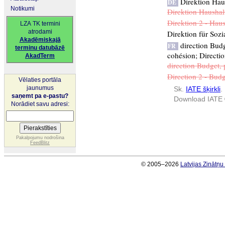
Direktion Hau
DE
Notikumi
Direktion Haushal
Direktion 2 - Haus
LZA TK termini
atrodami
Direktion für Sozi
Akadēmiskajā
direction Budg
FR
terminu datubāzē
cohésion
;
Directio
AkadTerm
direction Budget, p
Direction 2 - Budge
Vēlaties portāla
jaunumus
Sk.
IATE šķirkli
.
saņemt pa e-pastu?
Download IATE 
Norādiet savu adresi:
Pakalpojumu nodrošina
FeedBlitz
© 2005–2026
Latvijas Zinātņ