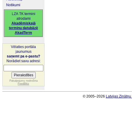
Notikumi
LZA TK termini
atrodami
Akadēmiskajā
terminu datubāzē
AkadTerm
Vēlaties portāla
jaunumus
saņemt pa e-pastu?
Norādiet savu adresi:
Pakalpojumu nodrošina
FeedBlitz
© 2005–2026
Latvijas Zinātņ