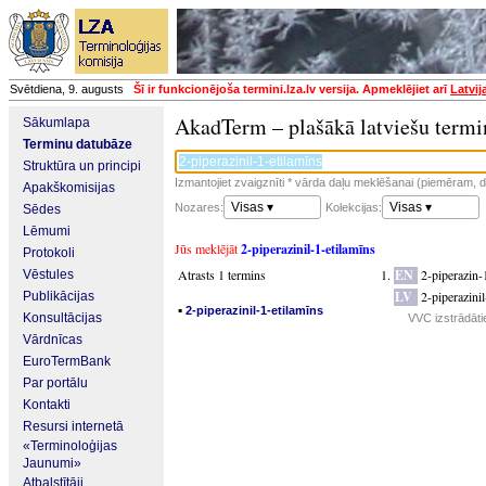
Svētdiena, 9. augusts
Šī ir funkcionējoša termini.lza.lv versija. Apmeklējiet arī
Latvij
AkadTerm – plašākā latviešu termi
Sākumlapa
Terminu datubāze
Struktūra un principi
Izmantojiet zvaigznīti * vārda daļu meklēšanai (piemēram, da
Apakškomisijas
Visas ▾
Visas ▾
Nozares:
Kolekcijas:
Sēdes
Lēmumi
Jūs meklējāt
2-piperazinil-1-etilamīns
Protokoli
Atrasts 1 termins
EN
2-piperazin-
Vēstules
LV
2-piperazinil
Publikācijas
▪
2-piperazinil-1-etilamīns
Konsultācijas
VVC izstrādāti
Vārdnīcas
EuroTermBank
Par portālu
Kontakti
Resursi internetā
«Terminoloģijas
Jaunumi»
Atbalstītāji