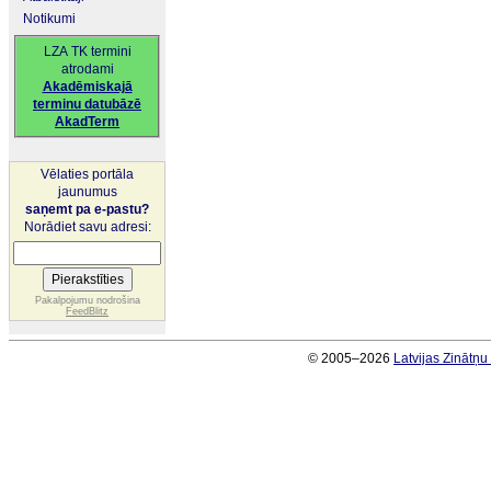
Notikumi
LZA TK termini
atrodami
Akadēmiskajā
terminu datubāzē
AkadTerm
Vēlaties portāla
jaunumus
saņemt pa e-pastu?
Norādiet savu adresi:
Pakalpojumu nodrošina
FeedBlitz
© 2005–2026
Latvijas Zinātņ