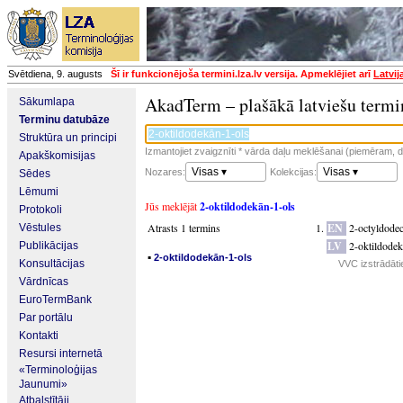
Svētdiena, 9. augusts
Šī ir funkcionējoša termini.lza.lv versija. Apmeklējiet arī
Latvij
AkadTerm – plašākā latviešu termi
Sākumlapa
Terminu datubāze
Struktūra un principi
Izmantojiet zvaigznīti * vārda daļu meklēšanai (piemēram, da
Apakškomisijas
Visas ▾
Visas ▾
Nozares:
Kolekcijas:
Sēdes
Lēmumi
Jūs meklējāt
2-oktildodekān-1-ols
Protokoli
Atrasts 1 termins
EN
2-octyldode
Vēstules
LV
2-oktildodek
Publikācijas
▪
2-oktildodekān-1-ols
Konsultācijas
VVC izstrādāti
Vārdnīcas
EuroTermBank
Par portālu
Kontakti
Resursi internetā
«Terminoloģijas
Jaunumi»
Atbalstītāji