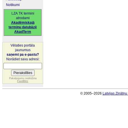
Notikumi
LZA TK termini
atrodami
Akadēmiskajā
terminu datubāzē
AkadTerm
Vēlaties portāla
jaunumus
saņemt pa e-pastu?
Norādiet savu adresi:
Pakalpojumu nodrošina
FeedBlitz
© 2005–2026
Latvijas Zinātņ