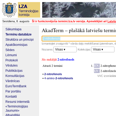
Sestdiena, 8. augusts
Šī ir funkcionējoša termini.lza.lv versija. Apmeklējiet arī
Latvij
AkadTerm – plašākā latviešu termi
Sākumlapa
Terminu datubāze
Struktūra un principi
Izmantojiet zvaigznīti * vārda daļu meklēšanai (piemēram, da
Apakškomisijas
Visas ▾
Visas ▾
Nozares:
Kolekcijas:
Sēdes
Lēmumi
Jūs meklējāt
2-nitrofenols
Protokoli
Atrasti 2 termini
EN
2-nitropheno
Vēstules
LV
2-nitrofenol
Publikācijas
▪
2-nitrofenols
Konsultācijas
VVC izstrādāti
▪
4-amino-
2-nitrofenols
Vārdnīcas
EuroTermBank
Par portālu
Kontakti
Resursi internetā
«Terminoloģijas
Jaunumi»
Atbalstītāji