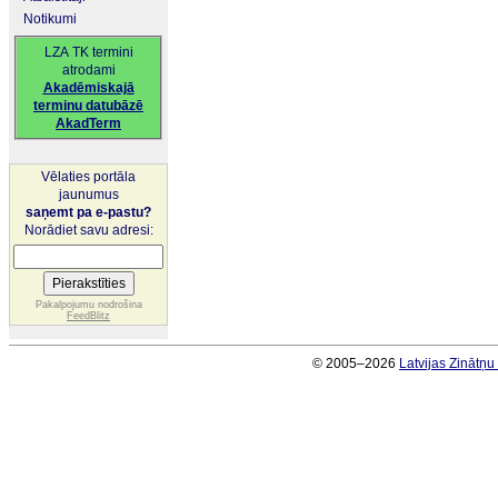
Notikumi
LZA TK termini
atrodami
Akadēmiskajā
terminu datubāzē
AkadTerm
Vēlaties portāla
jaunumus
saņemt pa e-pastu?
Norādiet savu adresi:
Pakalpojumu nodrošina
FeedBlitz
© 2005–2026
Latvijas Zinātņ