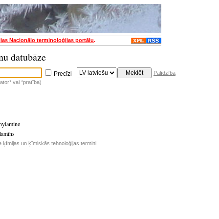
ijas Nacionālo terminoloģijas portālu
.
nu datubāze
Palīdzība
Precīzi
tor* vai *pratība)
enylamine
ilamīns
e ķīmijas un ķīmiskās tehnoloģijas termini