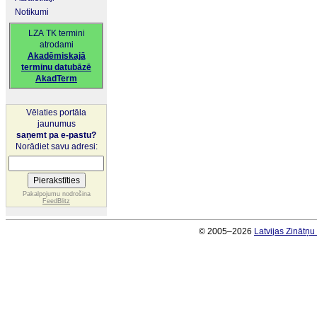
Notikumi
LZA TK termini
atrodami
Akadēmiskajā
terminu datubāzē
AkadTerm
Vēlaties portāla
jaunumus
saņemt pa e-pastu?
Norādiet savu adresi:
Pakalpojumu nodrošina
FeedBlitz
© 2005–2026
Latvijas Zinātņ