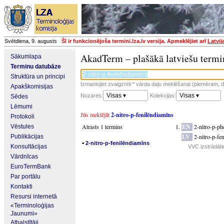
Svētdiena, 9. augusts
Šī ir funkcionējoša termini.lza.lv versija. Apmeklējiet arī
Latvij
AkadTerm – plašākā latviešu termi
Sākumlapa
Terminu datubāze
Struktūra un principi
Izmantojiet zvaigznīti * vārda daļu meklēšanai (piemēram, da
Apakškomisijas
Visas ▾
Visas ▾
Nozares:
Kolekcijas:
Sēdes
Lēmumi
Jūs meklējāt
2-nitro-p-fenilēndiamīns
Protokoli
Atrasts 1 termins
EN
2-nitro-p-p
Vēstules
LV
2-nitro-p-fe
Publikācijas
▪
2-nitro-p-fenilēndiamīns
Konsultācijas
VVC izstrādāti
Vārdnīcas
EuroTermBank
Par portālu
Kontakti
Resursi internetā
«Terminoloģijas
Jaunumi»
Atbalstītāji