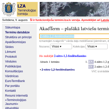
Svētdiena, 9. augusts
Šī ir funkcionējoša termini.lza.lv versija. Apmeklējiet arī
Latvij
AkadTerm – plašākā latviešu termi
Sākumlapa
Terminu datubāze
Struktūra un principi
Izmantojiet zvaigznīti * vārda daļu meklēšanai (piemēram, da
Apakškomisijas
Visas ▾
Visas ▾
Nozares:
Kolekcijas:
Sēdes
Lēmumi
Jūs meklējāt
2-nitro-1,2-fenilēndiamīns
Protokoli
Atrasts 1 termins
EN
4-nitro-1,2-
Vēstules
LV
2-nitro-1,2-
Publikācijas
▪
2-nitro-1,2-fenilēndiamīns
Konsultācijas
VVC izstrādāti
Vārdnīcas
EuroTermBank
Par portālu
Kontakti
Resursi internetā
«Terminoloģijas
Jaunumi»
Atbalstītāji