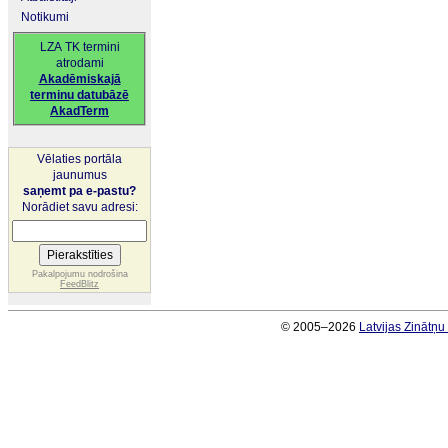
Notikumi
LZA TK termini
atrodami
Akadēmiskajā
terminu datubāzē
AkadTerm
Vēlaties portāla
jaunumus
saņemt pa e-pastu?
Norādiet savu adresi:
Pakalpojumu nodrošina
FeedBlitz
© 2005–2026
Latvijas Zinātņ