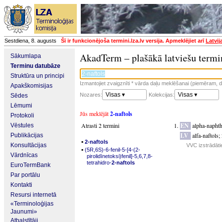
Sestdiena, 8. augusts
Šī ir funkcionējoša termini.lza.lv versija. Apmeklējiet arī
Latvij
AkadTerm – plašākā latviešu termi
Sākumlapa
Terminu datubāze
Struktūra un principi
Izmantojiet zvaigznīti * vārda daļu meklēšanai (piemēram, da
Apakškomisijas
Visas ▾
Visas ▾
Nozares:
Kolekcijas:
Sēdes
Lēmumi
Jūs meklējāt
2-naftols
Protokoli
Atrasti 2 termini
EN
alpha-naphth
Vēstules
LV
alfa-naftols
;
Publikācijas
▪
2-naftols
Konsultācijas
VVC izstrādāti
▪
(5R,6S)-6-fenil-5-[4-(2-
Vārdnīcas
pirolidīnetoksi)fenil]-5,6,7,8-
tetrahidro-
2-naftols
EuroTermBank
Par portālu
Kontakti
Resursi internetā
«Terminoloģijas
Jaunumi»
Atbalstītāji