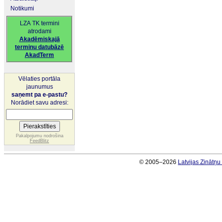
Notikumi
LZA TK termini
atrodami
Akadēmiskajā
terminu datubāzē
AkadTerm
Vēlaties portāla
jaunumus
saņemt pa e-pastu?
Norādiet savu adresi:
Pakalpojumu nodrošina
FeedBlitz
© 2005–2026
Latvijas Zinātņ