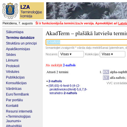
Piektdiena, 7. augusts
Šī ir funkcionējoša termini.lza.lv versija. Apmeklējiet arī
Latvi
AkadTerm – plašākā latviešu termi
Sākumlapa
Terminu datubāze
Struktūra un principi
Izmantojiet zvaigznīti * vārda daļu meklēšanai (piemēram, da
Apakškomisijas
Visas ▾
Visas ▾
Nozares:
Kolekcijas:
Sēdes
Lēmumi
Jūs meklējāt
2-naftols
Protokoli
Atrasti 2 termini
EN
alpha-naphth
Vēstules
LV
alfa-naftols
;
Publikācijas
▪
2-naftols
Konsultācijas
VVC izstrādāti
▪
(5R,6S)-6-fenil-5-[4-(2-
Vārdnīcas
pirolidīnetoksi)fenil]-5,6,7,8-
tetrahidro-
2-naftols
EuroTermBank
Par portālu
Kontakti
Resursi internetā
«Terminoloģijas
Jaunumi»
Atbalstītāji