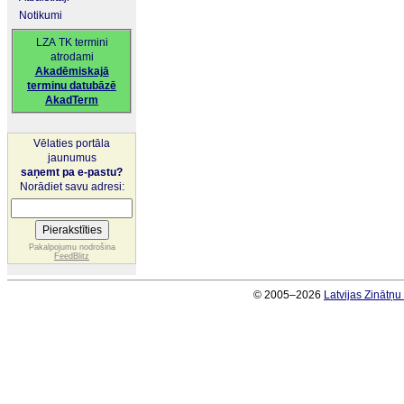
Notikumi
LZA TK termini
atrodami
Akadēmiskajā
terminu datubāzē
AkadTerm
Vēlaties portāla
jaunumus
saņemt pa e-pastu?
Norādiet savu adresi:
Pakalpojumu nodrošina
FeedBlitz
© 2005–2026
Latvijas Zinātņ