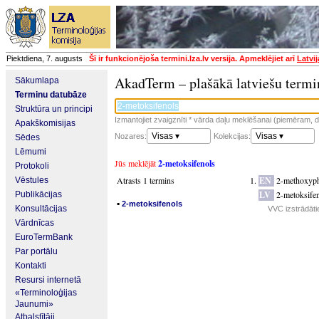
Piektdiena, 7. augusts
Šī ir funkcionējoša termini.lza.lv versija. Apmeklējiet arī
Latvi
AkadTerm – plašākā latviešu termi
Sākumlapa
Terminu datubāze
Struktūra un principi
Izmantojiet zvaigznīti * vārda daļu meklēšanai (piemēram, da
Apakškomisijas
Visas ▾
Visas ▾
Nozares:
Kolekcijas:
Sēdes
Lēmumi
Jūs meklējāt
2-metoksifenols
Protokoli
Atrasts 1 termins
EN
2-methoxyp
Vēstules
LV
2-metoksife
Publikācijas
▪
2-metoksifenols
Konsultācijas
VVC izstrādāti
Vārdnīcas
EuroTermBank
Par portālu
Kontakti
Resursi internetā
«Terminoloģijas
Jaunumi»
Atbalstītāji