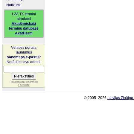
Notikumi
LZA TK termini
atrodami
Akadēmiskajā
terminu datubāzē
AkadTerm
Vēlaties portāla
jaunumus
saņemt pa e-pastu?
Norādiet savu adresi:
Pakalpojumu nodrošina
FeedBlitz
© 2005–2026
Latvijas Zinātņ