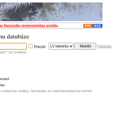
jas Nacionālo terminoloģijas portālu
.
nu datubāze
Palīdzība
Precīzi
tor* vai *pratība)
rcinol
cīns
e medicīnas zinātņu, farmācijas un veterinārmedicīnas termini