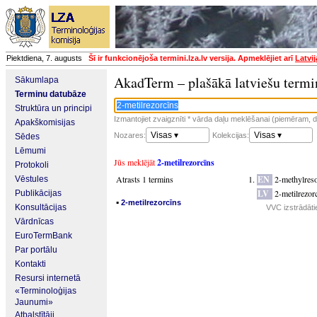
Piektdiena, 7. augusts
Šī ir funkcionējoša termini.lza.lv versija. Apmeklējiet arī
Latvi
AkadTerm – plašākā latviešu termi
Sākumlapa
Terminu datubāze
Struktūra un principi
Izmantojiet zvaigznīti * vārda daļu meklēšanai (piemēram, da
Apakškomisijas
Visas ▾
Visas ▾
Nozares:
Kolekcijas:
Sēdes
Lēmumi
Jūs meklējāt
2-metilrezorcīns
Protokoli
Atrasts 1 termins
EN
2-methylreso
Vēstules
LV
2-metilrezor
Publikācijas
▪
2-metilrezorcīns
Konsultācijas
VVC izstrādāti
Vārdnīcas
EuroTermBank
Par portālu
Kontakti
Resursi internetā
«Terminoloģijas
Jaunumi»
Atbalstītāji