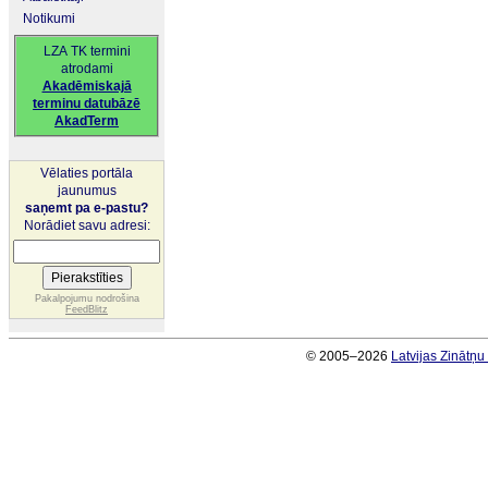
Notikumi
LZA TK termini
atrodami
Akadēmiskajā
terminu datubāzē
AkadTerm
Vēlaties portāla
jaunumus
saņemt pa e-pastu?
Norādiet savu adresi:
Pakalpojumu nodrošina
FeedBlitz
© 2005–2026
Latvijas Zinātņ